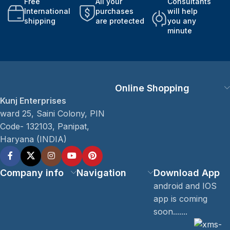
Free
All your
Consultants
International
purchases
will help
shipping
are protected
you any
minute
Online Shopping
Kunj Enterprises
ward 25, Saini Colony, PIN
Code- 132103, Panipat,
Haryana (INDIA)
Company info
Navigation
Download App
android and IOS
app is coming
soon.......