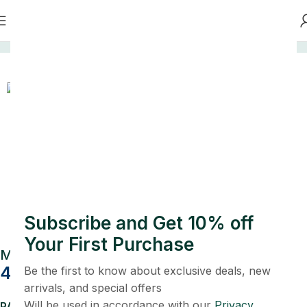
Home
Uncategorized
-50%
Subscribe and Get 10% off
Your First Purchase
Multani Mitti Face Ubtan Pack 4 Pcs
450.00
–
900.00
Be the first to know about exclusive deals, new
arrivals, and special offers
Pack of 1 (4 pcs)
Pack of 2 (8 pcs )
Pack of 3 (12 pcs)
Will be used in accordance with our
Privacy
PACK