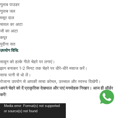
गुलाब पाउडर
गुलाब जल
मसूर दाल
चावल का आटा
जौ का आटा
कपूर
पुदीना सत
उपयोग विधि:
साबुन को हल्के गीले चेहरे पर लगाएं।
झाग बनाकर 1-2 मिनट तक चेहरे पर धीरे-धीरे मसाज करें।
साफ पानी से धो लें।
रोजाना उपयोग से आपकी त्वचा कोमल, उज्ज्वल और स्वस्थ दिखेगी।
अपने चेहरे को दें प्राकृतिक देखभाल और पाएं मनमोहक निखार। आज ही ऑर्डर
करें!
Video
Media error: Format(s) not supported
or source(s) not found
Player