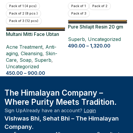
Pack of 1 (4 pcs)
Pack of 1
Pack of 2
Pack of 2 (8 pcs )
Pack of 3
Pack of 3 (12 pcs)
Pure Shilajit Resin 20 gm
Multani Mitti Face Ubtan
Superb
,
Uncategorized
Pack 4 Pcs
490.00
–
1,320.00
Acne Treatment
,
Anti-
aging
,
Cleansing
,
Skin-
Care
,
Soap
,
Superb
,
Uncategorized
450.00
–
900.00
The Himalayan Company –
Where Purity Meets Tradition.
Sign Up
Already have an account?
Login
Vishwas Bhi, Sehat Bhi – The Himalayan
Company.