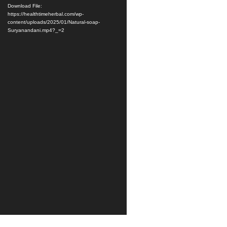
Download File:
https://healthtimeherbal.com/wp-
content/uploads/2025/01/Natural-soap-
Suryanandani.mp4?_=2